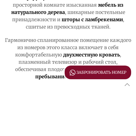
просторной комнате изысканная
мебель из
натурального дерева
, шикарные постельные
принадлежности и
шторы с ламбрекенами
,
сшитые из превосходных тканей.
Гармонично спланированное помещение каждого
из номеров этого класса включает в себя
комфортабельную
двухместную кровать
,
плазменный телевизор и рабочий стол,
обеспечивая плодотворное и
комфортное
ЗАБРОНИРОВАТЬ НОМЕР
пребывание в гостинице
.
К УСЛУГАМ ГОСТЕЙ
Бесплатный Wi-Fi доступ в Интернет
Система климат-контроля