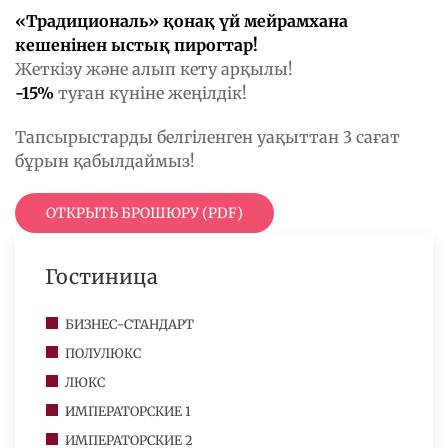
«Традициональ» қонақ үй мейрамхана
кешенінен ыстық пирогтар!
Жеткізу және алып кету арқылы!
-15%
туған күніне жеңілдік!
Тапсырыстарды белгіленген уақыттан 3 сағат
бұрын қабылдаймыз!
ОТКРЫТЬ БРОШЮРУ (PDF)
Гостиница
БИЗНЕС-СТАНДАРТ
ПОЛУЛЮКС
ЛЮКС
ИМПЕРАТОРСКИЕ 1
ИМПЕРАТОРСКИЕ 2