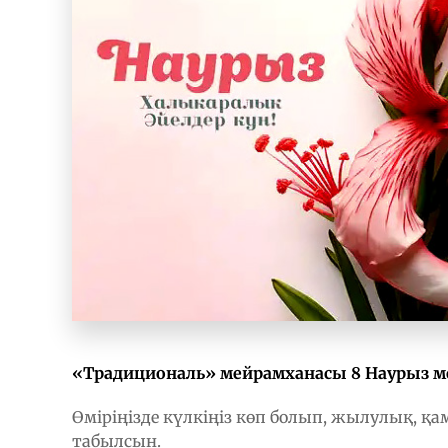
«Традициональ» мейрамханасы 8 Наурыз м
Өміріңізде күлкіңіз көп болып, жылулық, 
табылсын.