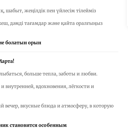
ық, шабыт, жеңілдік пен үйлесім тілейміз
 кеш, дәмді тағамдар және қайта оралғыңыз
 ие болатын орын
Марта!
лыбаться, больше тепла, заботы и любви.
 и внутренней, вдохновения, лёгкости и
ый вечер, вкусные блюда и атмосферу, в которую
дник становится особенным