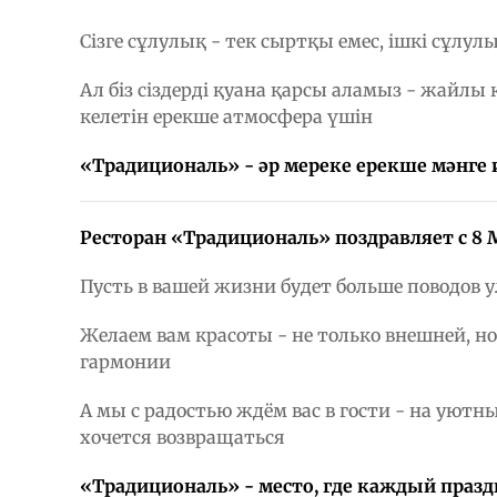
Сізге сұлулық - тек сыртқы емес, ішкі сұлул
Ал біз сіздерді қуана қарсы аламыз - жайлы
келетін ерекше атмосфера үшін
«Традициональ» - әр мереке ерекше мәнге
Ресторан «Традициональ» поздравляет с 8 
Пусть в вашей жизни будет больше поводов у
Желаем вам красоты - не только внешней, но
гармонии
А мы с радостью ждём вас в гости - на уютн
хочется возвращаться
«Традициональ» - место, где каждый праз