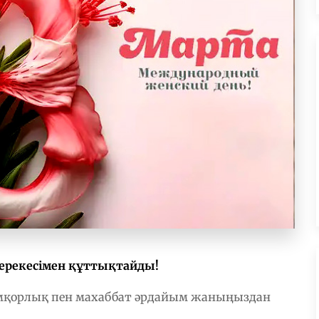
ерекесімен құттықтайды!
қамқорлық пен махаббат әрдайым жаныңыздан