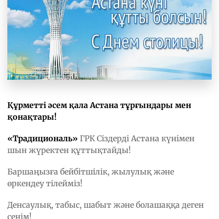
Құрметті әсем қала Астана тұрғындары мен
қонақтары!
«Традициональ»
ГРК Сіздерді Астана күнімен
шын жүректен құттықтайды!
Баршаңызға бейбітшілік, жылулық және
өркендеу тілейміз!
Денсаулық, табыс, шабыт және болашаққа деген
сенім!