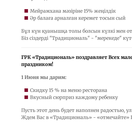
Мейрамхана мәзіріне 15% жеңілдік
Әр балаға арналған керемет тосын сый
Бұл күн қуанышқа толы болсын күлкі мен 
Біз сіздерді "Традициональ" - "мерекеде" күт
ГРК «Традициональ» поздравляет Всех мале
праздником!
1 Июня мы дарим:
Скидку 15 % на меню ресторана
Вкусный сюрприз каждому ребенку
Пусть этот день будет наполнен радостью, 
Ждем Вас в «Традициональ» - «отмечайте» П