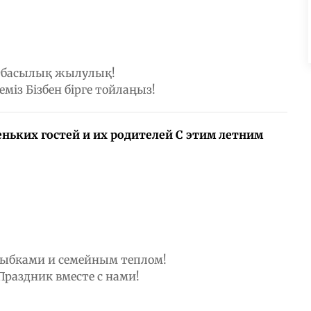
отбасылық жылулық!
еміз Бізбен бірге тойлаңыз!
ньких гостей и их родителей С этим летним
улыбками и семейным теплом!
раздник вместе с нами!