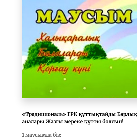
«Традициональ» ГРК құттықтайды Барлық 
аналары Жазғы мереке құтты болсын!
1 маусымда біз: