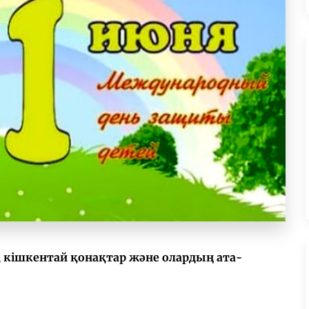
кішкентай қонақтар және олардың ата-