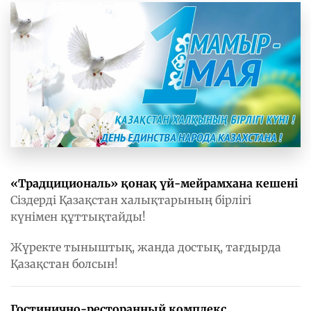
«Традцициональ» қонақ үй-мейрамхана кешені
Сіздерді Қазақстан халықтарының бірлігі
күнімен құттықтайды!
Жүректе тыныштық, жанда достық, тағдырда
Қазақстан болсын!
Гостинично-ресторанный комплекс