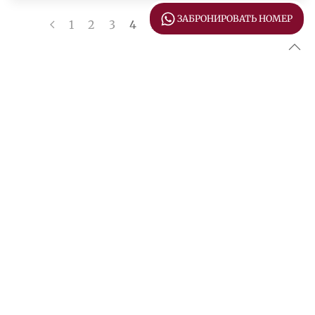
ЗАБРОНИРОВАТЬ НОМЕР
1
2
3
4
5
6
7
…
13
ГОСТИНИЦА
РЕСТОРАН
КОНФЕРЕНЦ-ЗАЛ
БАНКЕТНЫЙ ЗАЛ
БАНЯ
ДЕТСКИЙ КЛУБ